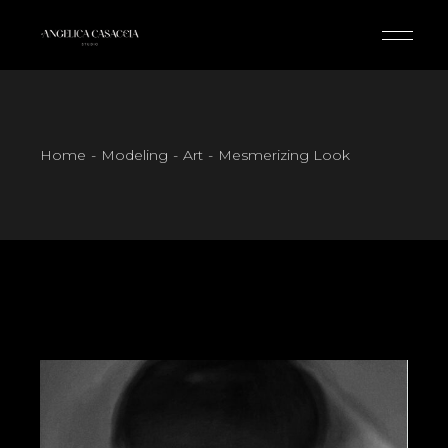
Skip
to
the
content
Home
Modeling
Art
Mesmerizing Look