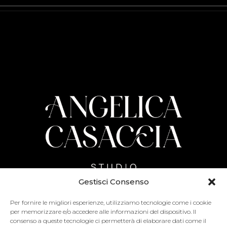
Gestisci Consenso
Per fornire le migliori esperienze, utilizziamo tecnologie come i cookie
Adress:
Via Vicinale Vecchia 10, Parete (CE) – 81030
per memorizzare e/o accedere alle informazioni del dispositivo. Il
consenso a queste tecnologie ci permetterà di elaborare dati come il
E-mail:
info@angelicacasaccia.it