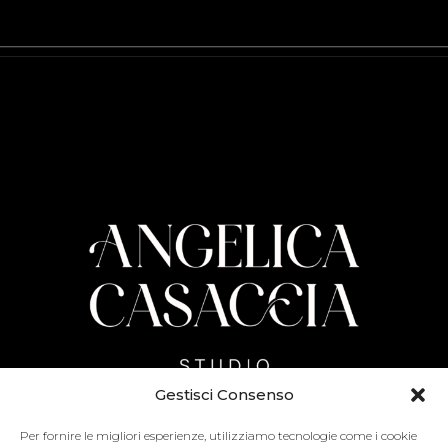
Gestisci Consenso
Per fornire le migliori esperienze, utilizziamo tecnologie come i cookie
Adress:
Via Vicinale Vecchia 10, Parete (CE) – 81030