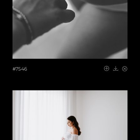
#7546