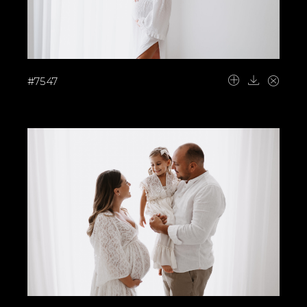
#7547