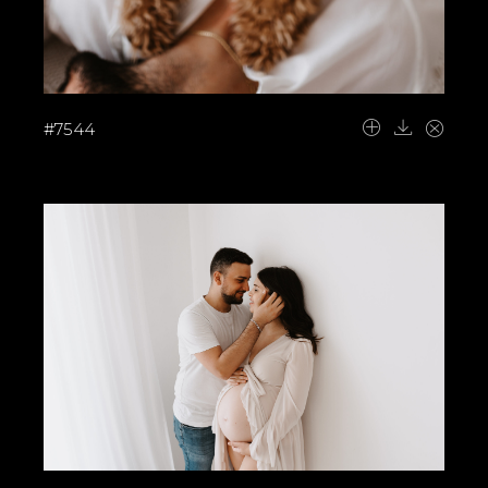
#7544