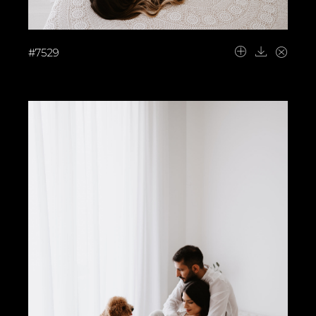
#7529