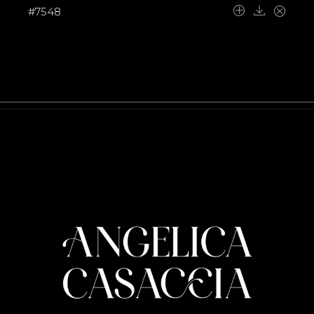
#7548