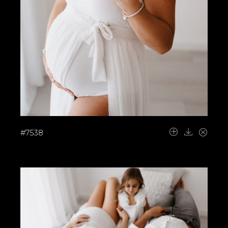
#7538