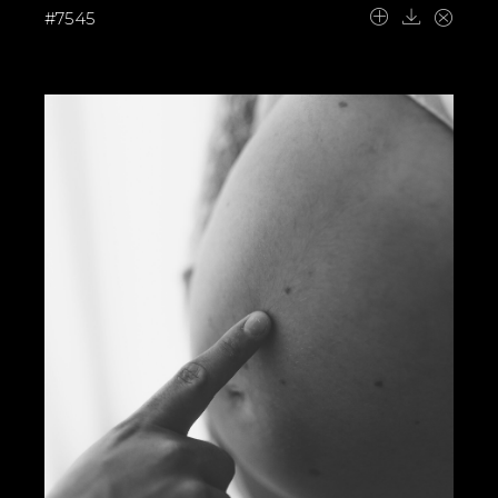
#7545