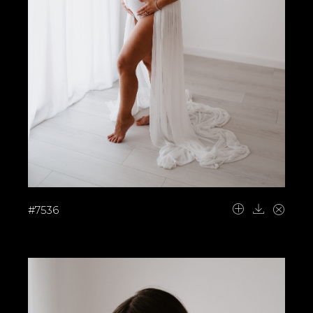
#7536