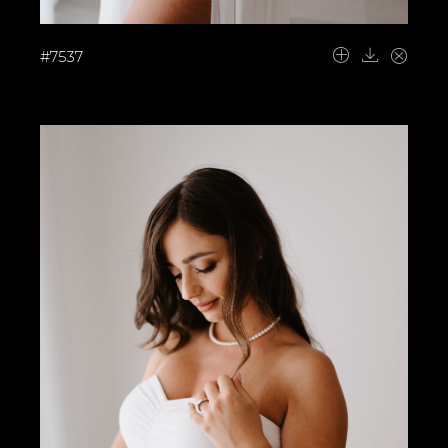
#7537