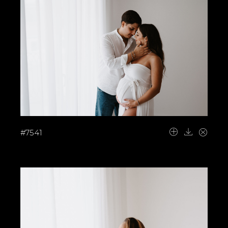
#7541