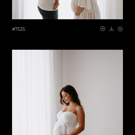
#7535