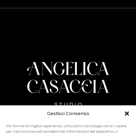
Gestisci Consenso
Per fornire le migliori esperienze, utilizziamo tecnologie come i cookie
Adress:
Via Vicinale Vecchia 10, Parete (CE) – 81030
per memorizzare e/o accedere alle informazioni del dispositivo. Il